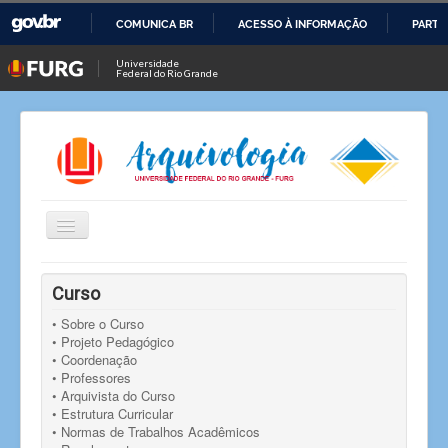
COMUNICA BR
ACESSO À INFORMAÇÃO
PARTI
IR
Universidade
Federal do Rio Grande
PARA
O
CONTEÚDO
Alternar
Navegação
Você está aqui:
Início
Curso
Curso
Homologação do resultado final das eleições para a
coordenação do Curso de Pós-Graduação em Arquivos
• Sobre o Curso
Permanentes
• Projeto Pedagógico
• Coordenação
• Professores
• Arquivista do Curso
• Estrutura Curricular
• Normas de Trabalhos Acadêmicos