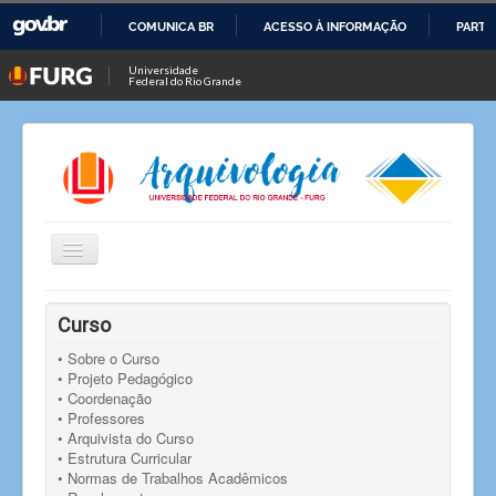
COMUNICA BR
ACESSO À INFORMAÇÃO
PARTI
IR
Universidade
Federal do Rio Grande
PARA
O
CONTEÚDO
Alternar
Navegação
Você está aqui:
Início
Notícias
Notícia
Curso
Seleção para bolsa em projeto de ensino
• Sobre o Curso
• Projeto Pedagógico
• Coordenação
• Professores
• Arquivista do Curso
• Estrutura Curricular
• Normas de Trabalhos Acadêmicos