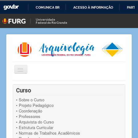
COMUNICA BR
ACESSO À INFORMAÇÃO
PARTI
IR
Universidade
Federal do Rio Grande
PARA
O
CONTEÚDO
Alternar
Navegação
Você está aqui:
Início
Notícias
Notícia
Curso
Resultado da seleção para bolsa de pesquisa
• Sobre o Curso
• Projeto Pedagógico
• Coordenação
• Professores
• Arquivista do Curso
• Estrutura Curricular
• Normas de Trabalhos Acadêmicos