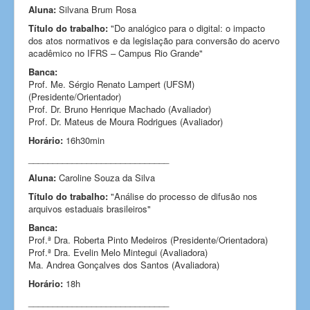
Aluna:
Silvana Brum Rosa
Título do trabalho:
"Do analógico para o digital: o impacto
dos atos normativos e da legislação para conversão do acervo
acadêmico no IFRS – Campus Rio Grande"
Banca:
Prof. Me. Sérgio Renato Lampert (UFSM)
(Presidente/Orientador)
Prof. Dr. Bruno Henrique Machado (Avaliador)
Prof. Dr. Mateus de Moura Rodrigues (Avaliador)
Horário:
16h30min
_____________________________
Aluna:
Caroline Souza da Silva
Título do trabalho:
"Análise do processo de difusão nos
arquivos estaduais brasileiros"
Banca:
Prof.ª Dra. Roberta Pinto Medeiros (Presidente/Orientadora)
Prof.ª Dra. Evelin Melo Mintegui (Avaliadora)
Ma. Andrea Gonçalves dos Santos (Avaliadora)
Horário:
18h
_____________________________