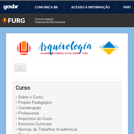
COMUNICA BR
ACESSO À INFORMAÇÃO
PARTI
IR
Universidade
Federal do Rio Grande
PARA
O
CONTEÚDO
Alternar
Navegação
Você está aqui:
Início
Notícias
Notícia
Curso
Defesas de Monografia - Especialização em Arquivos
Permanentes
• Sobre o Curso
• Projeto Pedagógico
• Coordenação
• Professores
• Arquivista do Curso
• Estrutura Curricular
• Normas de Trabalhos Acadêmicos