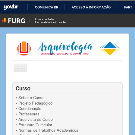
COMUNICA BR
ACESSO À INFORMAÇÃO
PARTI
IR
Universidade
Federal do Rio Grande
PARA
O
CONTEÚDO
Alternar
Navegação
Você está aqui:
Início
Notícias
Notícia
Curso
Aula inaugural do ano letivo de 2023
• Sobre o Curso
• Projeto Pedagógico
• Coordenação
• Professores
• Arquivista do Curso
• Estrutura Curricular
• Normas de Trabalhos Acadêmicos