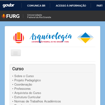
COMUNICA BR
ACESSO À INFORMAÇÃO
PARTI
IR
Universidade
Federal do Rio Grande
PARA
O
CONTEÚDO
Alternar
Navegação
Você está aqui:
Início
Notícias
Notícia
Curso
Edital de Seleção de Bolsista de Monitoria Acadêmica
• Sobre o Curso
• Projeto Pedagógico
• Coordenação
• Professores
• Arquivista do Curso
• Estrutura Curricular
• Normas de Trabalhos Acadêmicos