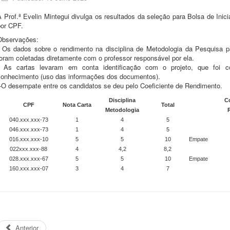
 Prof.ª Evelin Mintegui divulga os resultados da seleção para Bolsa de Inic
por CPF.
Observações:
- Os dados sobre o rendimento na disciplina de Metodologia da Pesquisa p
oram coletadas diretamente com o professor responsável por ela.
- As cartas levaram em conta identificação com o projeto, que foi c
conhecimento (uso das informações dos documentos).
-O desempate entre os candidatos se deu pelo Coeficiente de Rendimento.
Disciplina
Co
CPF
Nota Carta
Total
Metodologia
040.xxx.xxx-73
1
4
5
046.xxx.xxx-73
1
4
5
016.xxx.xxx-10
5
5
10
Empate
022xxx.xxx-88
4
4,2
8,2
028.xxx.xxx-67
5
5
10
Empate
160.xxx.xxx-07
3
4
7
Anterior