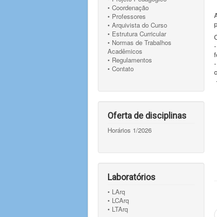
• Coordenação
A
• Professores
• Arquivista do Curso
• Estrutura Curricular
• Normas de Trabalhos
Acadêmicos
f
• Regulamentos
• Contato
Oferta de disciplinas
Horários 1/2026
Laboratórios
• LArq
• LCArq
• LTArq