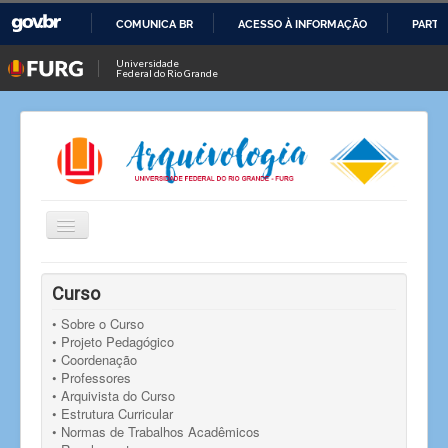
COMUNICA BR
ACESSO À INFORMAÇÃO
PARTI
IR
Universidade
Federal do Rio Grande
PARA
O
CONTEÚDO
Alternar
Navegação
Você está aqui:
Início
Notícias
Notícia
Curso
Resultado de seleção de bolsista - Prof.ª Roberta
Medeiros
• Sobre o Curso
• Projeto Pedagógico
• Coordenação
• Professores
• Arquivista do Curso
• Estrutura Curricular
• Normas de Trabalhos Acadêmicos