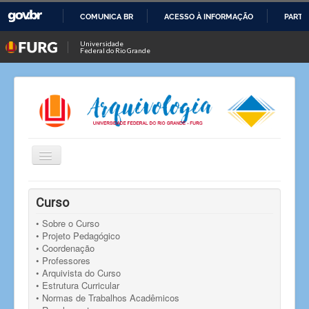
COMUNICA BR
ACESSO À INFORMAÇÃO
PARTI
IR
Universidade
Federal do Rio Grande
PARA
O
CONTEÚDO
Alternar
Navegação
Você está aqui:
Início
Notícias
Notícia
Curso
Homologação inscrição de chapa para eleição da
coordenação do curso de Arquivologia
• Sobre o Curso
• Projeto Pedagógico
• Coordenação
• Professores
• Arquivista do Curso
• Estrutura Curricular
• Normas de Trabalhos Acadêmicos