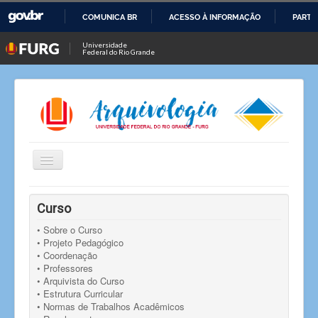
COMUNICA BR
ACESSO À INFORMAÇÃO
PARTI
IR
Universidade
Federal do Rio Grande
PARA
O
CONTEÚDO
Alternar
Navegação
Você está aqui:
Início
Notícias
Notícia
Curso
Convite para oficina "Ações de conservação no acervo
documental Lyuba Duprat"
• Sobre o Curso
• Projeto Pedagógico
• Coordenação
• Professores
• Arquivista do Curso
• Estrutura Curricular
• Normas de Trabalhos Acadêmicos