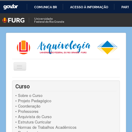
COMUNICA BR
ACESSO À INFORMAÇÃO
PARTI
IR
Universidade
Federal do Rio Grande
PARA
O
CONTEÚDO
Alternar
Navegação
Você está aqui:
Início
Notícias
Notícia
Curso
Evento de abertura do segundo semestre letivo de 2024
• Sobre o Curso
• Projeto Pedagógico
• Coordenação
• Professores
• Arquivista do Curso
• Estrutura Curricular
• Normas de Trabalhos Acadêmicos