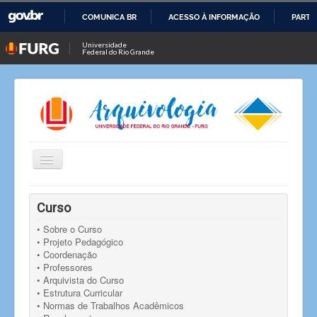
COMUNICA BR
ACESSO À INFORMAÇÃO
PARTI
IR
Universidade
Federal do Rio Grande
PARA
O
CONTEÚDO
Alternar
Navegação
Você está aqui:
Início
Notícias
Notícia
Curso
FURG divulga o relatório Gerencial do Curso de
Arquivologia – 2024
• Sobre o Curso
• Projeto Pedagógico
• Coordenação
• Professores
• Arquivista do Curso
• Estrutura Curricular
• Normas de Trabalhos Acadêmicos