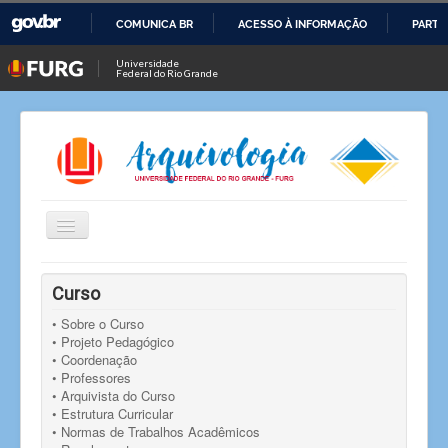
COMUNICA BR
ACESSO À INFORMAÇÃO
PARTI
IR
Universidade
Federal do Rio Grande
PARA
O
CONTEÚDO
Alternar
Navegação
Você está aqui:
Início
Notícias
Notícia
Curso
Seleção de bolsista de monitoria
• Sobre o Curso
• Projeto Pedagógico
• Coordenação
• Professores
• Arquivista do Curso
• Estrutura Curricular
• Normas de Trabalhos Acadêmicos