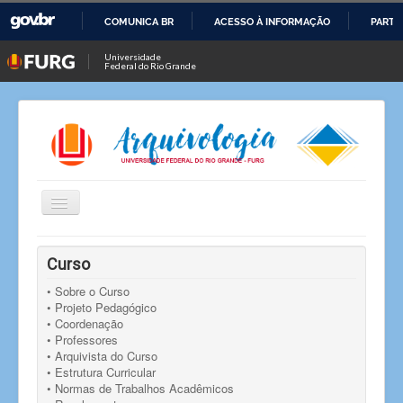
COMUNICA BR
ACESSO À INFORMAÇÃO
PARTI
IR
Universidade
Federal do Rio Grande
PARA
O
CONTEÚDO
Alternar
Navegação
Você está aqui:
Início
Notícias
Notícia
Curso
Resultado do processo eleitoral para coordenação do
curso de Arquivologia
• Sobre o Curso
• Projeto Pedagógico
• Coordenação
• Professores
• Arquivista do Curso
• Estrutura Curricular
• Normas de Trabalhos Acadêmicos