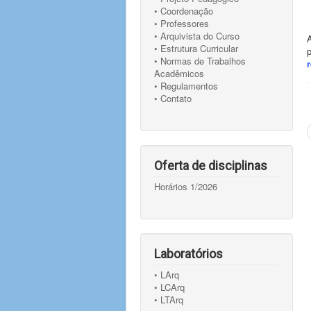
• Coordenação
• Professores
• Arquivista do Curso
• Estrutura Curricular
p
• Normas de Trabalhos
r
Acadêmicos
• Regulamentos
• Contato
Oferta de disciplinas
Horários 1/2026
Laboratórios
• LArq
• LCArq
• LTArq