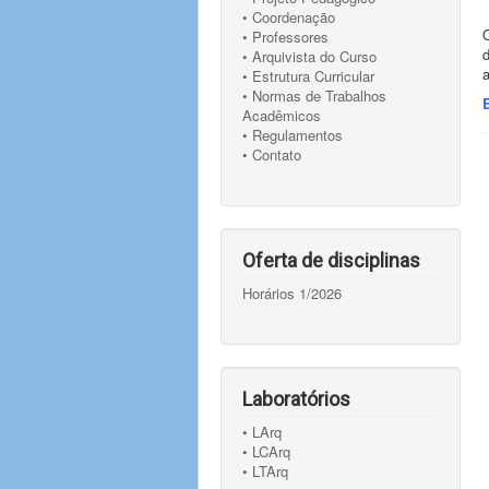
• Coordenação
• Professores
d
• Arquivista do Curso
a
• Estrutura Curricular
• Normas de Trabalhos
Acadêmicos
• Regulamentos
• Contato
Oferta de disciplinas
Horários 1/2026
Laboratórios
• LArq
• LCArq
• LTArq