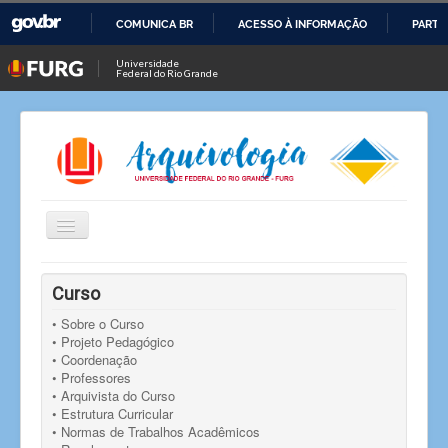
COMUNICA BR
ACESSO À INFORMAÇÃO
PARTI
IR
Universidade
Federal do Rio Grande
PARA
O
CONTEÚDO
Alternar
Navegação
Você está aqui:
Início
Notícias
Notícia
Curso
Projeto de Extensão do curso de Arquivologia junto à
Justiça Federal divulga Blog
• Sobre o Curso
• Projeto Pedagógico
• Coordenação
• Professores
• Arquivista do Curso
• Estrutura Curricular
• Normas de Trabalhos Acadêmicos