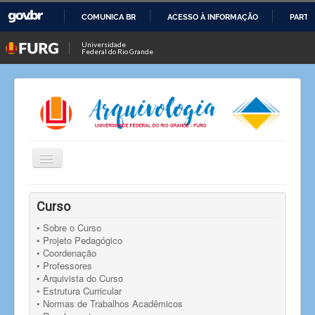
COMUNICA BR
ACESSO À INFORMAÇÃO
PARTI
IR
Universidade
Federal do Rio Grande
PARA
O
CONTEÚDO
Alternar
Navegação
Você está aqui:
Início
Notícias
Notícia
Curso
Projeto "Sardiñas, atuns e exquisitices: aplicação do
AtoM numa coleção de rótulos de pescados"
• Sobre o Curso
• Projeto Pedagógico
• Coordenação
• Professores
• Arquivista do Curso
• Estrutura Curricular
• Normas de Trabalhos Acadêmicos