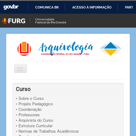
COMUNICA BR
ACESSO À INFORMAÇÃO
PARTI
IR
Universidade
Federal do Rio Grande
PARA
O
CONTEÚDO
Alternar
Navegação
Você está aqui:
Início
Oportunidades
Curso
Oportunidades
Seleção de bolsista para projeto de extensão
• Sobre o Curso
• Projeto Pedagógico
• Coordenação
• Professores
• Arquivista do Curso
• Estrutura Curricular
• Normas de Trabalhos Acadêmicos