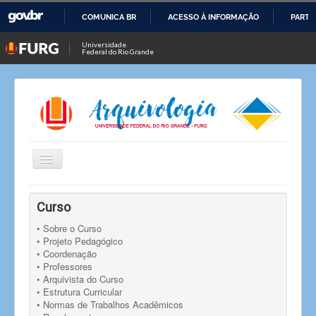
COMUNICA BR
ACESSO À INFORMAÇÃO
PARTI
IR
Universidade
Federal do Rio Grande
PARA
O
CONTEÚDO
Alternar
Navegação
Você está aqui:
Início
Eventos
Eventos
Curso
Palestra "Taxonomia: a hierarquização concretizada
através da Classificação Arquivística em Planos de
• Sobre o Curso
Classificação Documental e Quadros de Arranjo e o uso
• Projeto Pedagógico
no ICA-AtoM"
• Coordenação
• Professores
• Arquivista do Curso
• Estrutura Curricular
• Normas de Trabalhos Acadêmicos