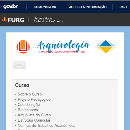
COMUNICA BR
ACESSO À INFORMAÇÃO
PARTI
IR
Universidade
Federal do Rio Grande
PARA
O
CONTEÚDO
Alternar
Navegação
Você está aqui:
Início
Notícias
Notícia
Curso
Eleições para a Coordenação do Curso de Arquivologia
(2016-2017)
• Sobre o Curso
• Projeto Pedagógico
• Coordenação
• Professores
• Arquivista do Curso
• Estrutura Curricular
• Normas de Trabalhos Acadêmicos