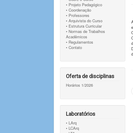
• Projeto Pedagógico
• Coordenação
• Professores
• Arquivista do Curso
A
• Estrutura Curricular
• Normas de Trabalhos
O
Acadêmicos
C
• Regulamentos
d
• Contato
d
Oferta de disciplinas
Horários 1/2026
Laboratórios
• LArq
• LCArq