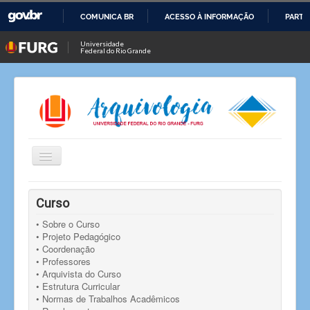
COMUNICA BR
ACESSO À INFORMAÇÃO
PARTI
IR
Universidade
Federal do Rio Grande
PARA
O
CONTEÚDO
Alternar
Navegação
Você está aqui:
Início
Notícias
Notícia
Curso
Resultado das eleições para a coordenação do curso de
Arquivologia
• Sobre o Curso
• Projeto Pedagógico
• Coordenação
• Professores
• Arquivista do Curso
• Estrutura Curricular
• Normas de Trabalhos Acadêmicos