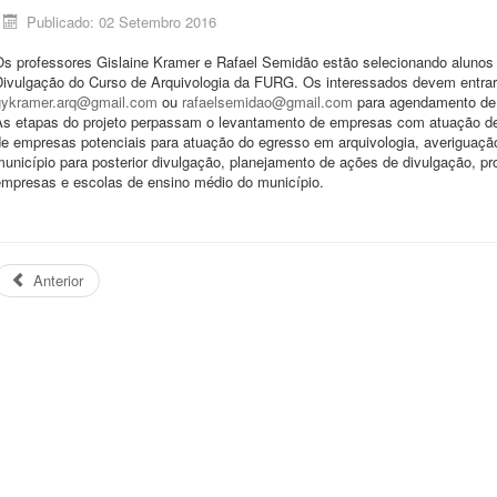
Publicado: 02 Setembro 2016
Os professores Gislaine Kramer e Rafael Semidão estão selecionando alunos i
Divulgação do Curso de Arquivologia da FURG. Os interessados devem entrar
gykramer.arq@gmail.com
ou
rafaelsemidao@gmail.com
para agendamento de 
As etapas do projeto perpassam o levantamento de empresas com atuação de
de empresas potenciais para atuação do egresso em arquivologia, averiguaçã
unicípio para posterior divulgação, planejamento de ações de divulgação, p
empresas e escolas de ensino médio do município.
Anterior