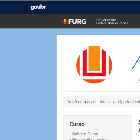
Universidade
Federal do Rio Grande
Você está aqui:
Início
Oportunida
Curso
• Sobre o Curso
• Projeto Pedagógico