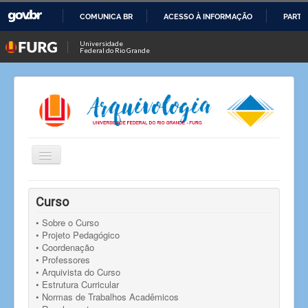
COMUNICA BR
ACESSO À INFORMAÇÃO
PARTI
IR
Universidade
Federal do Rio Grande
PARA
O
CONTEÚDO
Alternar
Navegação
Você está aqui:
Início
Notícias
Notícia
Curso
Curso de Arquivologia promove palestra com o Prof.
Carlos Blaya Perez da UFSM
• Sobre o Curso
• Projeto Pedagógico
• Coordenação
• Professores
• Arquivista do Curso
• Estrutura Curricular
• Normas de Trabalhos Acadêmicos