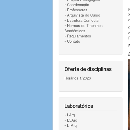
• Coordenação
N
• Professores
• Arquivista do Curso
• Estrutura Curricular
• Normas de Trabalhos
O
Acadêmicos
• Regulamentos
• Contato
Oferta de disciplinas
Horários 1/2026
Laboratórios
• LArq
• LCArq
• LTArq