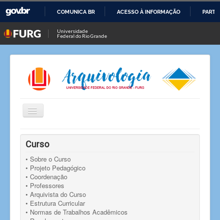
COMUNICA BR
ACESSO À INFORMAÇÃO
PARTI
IR
Universidade
Federal do Rio Grande
PARA
O
CONTEÚDO
Alternar
Navegação
Você está aqui:
Início
Oportunidades
Curso
Oportunidades
Seleção para monitor voluntário
• Sobre o Curso
• Projeto Pedagógico
• Coordenação
• Professores
• Arquivista do Curso
• Estrutura Curricular
• Normas de Trabalhos Acadêmicos