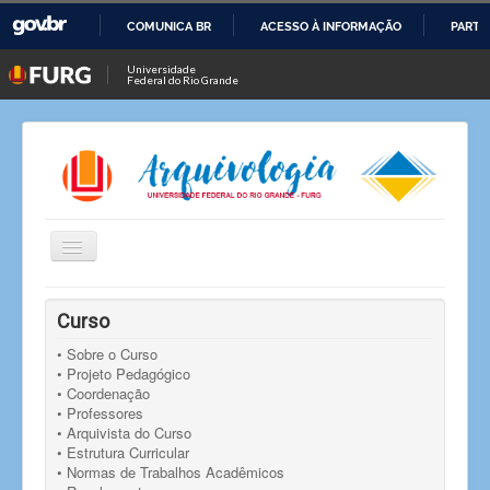
COMUNICA BR
ACESSO À INFORMAÇÃO
PARTI
IR
Universidade
Federal do Rio Grande
PARA
O
CONTEÚDO
Alternar
Navegação
Você está aqui:
Início
Notícias
Notícia
Curso
Curso de Arquivologia promove palestra sobre
digitalização de documentos com o Prof. Daniel Flores,
• Sobre o Curso
da UFSM
• Projeto Pedagógico
• Coordenação
• Professores
• Arquivista do Curso
• Estrutura Curricular
• Normas de Trabalhos Acadêmicos