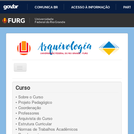
COMUNICA BR
ACESSO À INFORMAÇÃO
PARTI
IR
Universidade
Federal do Rio Grande
PARA
O
CONTEÚDO
Alternar
Navegação
Você está aqui:
Início
Notícias
Notícia
Curso
Professora do Curso de Arquivologia da FURG participa
de videoconferência do grupo de estudos do PAPEArq da
• Sobre o Curso
UFRGS
• Projeto Pedagógico
• Coordenação
• Professores
• Arquivista do Curso
• Estrutura Curricular
• Normas de Trabalhos Acadêmicos