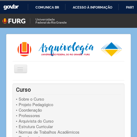
COMUNICA BR
ACESSO À INFORMAÇÃO
PARTI
IR
Universidade
Federal do Rio Grande
PARA
O
CONTEÚDO
Alternar
Navegação
Você está aqui:
Início
Notícias
Notícia
Curso
Alunos do Curso de Arquivologia realizam visita técnica
no Arquivo Histórico Municipal
• Sobre o Curso
• Projeto Pedagógico
• Coordenação
• Professores
• Arquivista do Curso
• Estrutura Curricular
• Normas de Trabalhos Acadêmicos