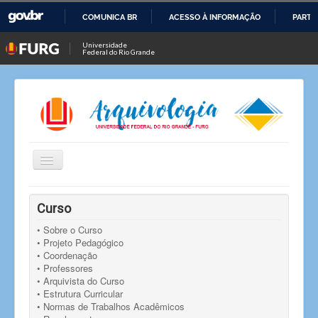
COMUNICA BR
ACESSO À INFORMAÇÃO
PARTI
IR
Universidade
Federal do Rio Grande
PARA
O
CONTEÚDO
Alternar
Navegação
Você está aqui:
Início
Eventos
Eventos
Curso
Aula inaugural do Programa de Pós-Graduação em
Arquivos Permanentes
• Sobre o Curso
• Projeto Pedagógico
• Coordenação
• Professores
• Arquivista do Curso
• Estrutura Curricular
• Normas de Trabalhos Acadêmicos