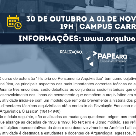
O curso de extensão "História do Pensamento Arquivístico" tem como objetivo
nalítica, os principais aspectos das mais importantes correntes teóricas da ar
Durante três encontros, serão debatidas as conjunturas sócio-históricas que
desenvolvimento das linhas de pensamento que compõem a arquivística em s
A atividade inicia-se com um módulo que remonta brevemente à história dos p
rudimentares técnicas arquivísticas até o contexto da Revolução Francesa e
Arquivística Clássica" (1841-1940).
No módulo seguinte, são analisadas as mudanças que deram origem aos mod
ue abrange as décadas de 1950 a 1990. No terceiro e último módulo, são refle
nstituições representativas da área e seu desenvolvimento na América Latina 
 atividade é destinada a estudantes e docentes de Arquivologia, egressos, h