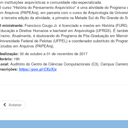
m instituições arquivísticas e comunidade não-especializada.
O curso "História do Pensamento Arquivístico" é uma atividade do Programa
em Arquivos (PAPEArq), em parceria com o curso de Arquivologia da Univers
 a terceira edição da atividade, a primeira na Metade Sul do Rio Grande do S
O ministrante:
Francisco Cougo Jr. é licenciado e mestre em História (FURG
Educação e Direitos Humanos e bacharel em Arquivologia (UFRGS). É também
Ensino. Atualmente, é doutorando do Programa de Pós-Graduação em Memória 
Universidade Federal de Pelotas (UFPEL) e coordenador substituto do Progr
Estudos em Arquivos (PAPEArq).
Realização:
30 de outubro a 01 de novembro de 2017
Horário:
19h
Local:
Auditório do Centro de Ciências Computacionais (C3), Campus Carrei
Inscrições:
https://goo.gl/CXzXjx
Anterior