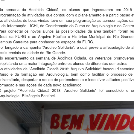
Na semana da Acolhida Cidadã, os alunos que ingressaram em 2018 
programação de atividades que contou com o planejamento e a participação ef
As atividades de boas-vindas teve em sua programação as apresentações da 
e da Informação - ICHI, da Coordenação do Curso de Arquivologia e do Centr
Para conectar os novos alunos às possibilidades da área também foram real
Geral da FURG e ao Arquivo Público e Histórico Municipal do Rio Grande
campus Carreiros para conhecer os espaços da FURG.
Foi lançado a campanha “Arquivo Solidário”, a qual prevê a arrecadação de a
ssistenciais da cidade do Rio Grande.
No encerramento da semana de Acolhida Cidadã, os veteranos promoveram 
ropiciando uma maior integração entre os alunos de diferentes semestres.
As atividades da "Acolhida Cidadã 2018: Arquivo Solidário" buscou dissemina
Curso e da formação em Arquivologia, bem como facilitar o processo de
niversitário, despertar o senso de pertencimento e incentivar atitudes positi
formação e nas ações de cada novo acadêmico.
O projeto "Acolhida Cidadã 2018: Arquivo Solidário" foi concebido e 
rquivologia, Elisângela Fantinel.