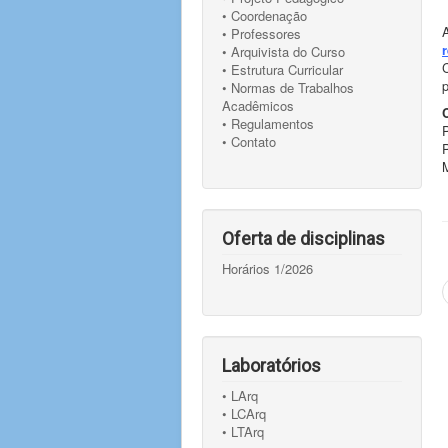
• Coordenação
• Professores
• Arquivista do Curso
• Estrutura Curricular
• Normas de Trabalhos
Acadêmicos
• Regulamentos
• Contato
P
M
Oferta de disciplinas
Horários 1/2026
Laboratórios
• LArq
• LCArq
• LTArq