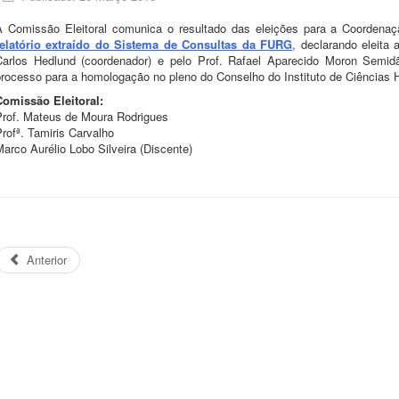
A Comissão Eleitoral comunica o resultado das eleições para a Coordenaç
relatório extraído do Sistema de Consultas da FURG
, declarando eleita
Carlos Hedlund (coordenador) e pelo Prof. Rafael Aparecido Moron Semid
processo para a homologação no pleno do Conselho do Instituto de Ciências 
Comissão Eleitoral:
Prof. Mateus de Moura Rodrigues
rofª. Tamiris Carvalho
arco Aurélio Lobo Silveira (Discente)
Anterior