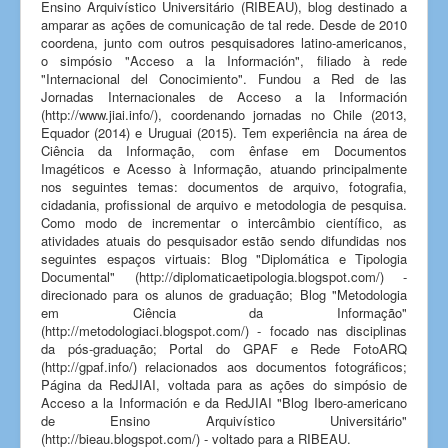
Ensino Arquivístico Universitário (RIBEAU), blog destinado a
amparar as ações de comunicação de tal rede. Desde de 2010
coordena, junto com outros pesquisadores latino-americanos,
o simpósio "Acceso a la Información", filiado à rede
"Internacional del Conocimiento". Fundou a Red de las
Jornadas Internacionales de Acceso a la Información
(http://www.jiai.info/), coordenando jornadas no Chile (2013,
Equador (2014) e Uruguai (2015). Tem experiência na área de
Ciência da Informação, com ênfase em Documentos
Imagéticos e Acesso à Informação, atuando principalmente
nos seguintes temas: documentos de arquivo, fotografia,
cidadania, profissional de arquivo e metodologia de pesquisa.
Como modo de incrementar o intercâmbio científico, as
atividades atuais do pesquisador estão sendo difundidas nos
seguintes espaços virtuais: Blog "Diplomática e Tipologia
Documental" (http://diplomaticaetipologia.blogspot.com/) -
direcionado para os alunos de graduação; Blog "Metodologia
em Ciência da Informação"
(http://metodologiaci.blogspot.com/) - focado nas disciplinas
da pós-graduação; Portal do GPAF e Rede FotoARQ
(http://gpaf.info/) relacionados aos documentos fotográficos;
Página da RedJIAI, voltada para as ações do simpósio de
Acceso a la Información e da RedJIAI "Blog Ibero-americano
de Ensino Arquivístico Universitário"
(http://bieau.blogspot.com/) - voltado para a RIBEAU.