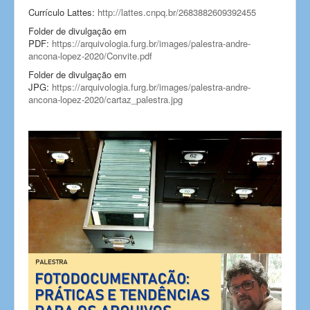
Currículo Lattes:
http://lattes.cnpq.br/2683882609392455
Folder de divulgação em
PDF:
https://arquivologia.furg.br/images/palestra-andre-
ancona-lopez-2020/Convite.pdf
Folder de divulgação em
JPG:
https://arquivologia.furg.br/images/palestra-andre-
ancona-lopez-2020/cartaz_palestra.jpg