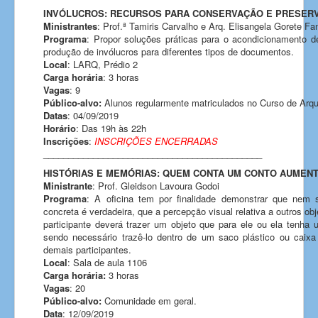
INVÓLUCROS: RECURSOS PARA CONSERVAÇÃO E PRESERV
Ministrantes
: Prof.ª Tamiris Carvalho e Arq. Elisangela Gorete Fan
Programa
: Propor soluções práticas para o acondicionamento d
produção de invólucros para diferentes tipos de documentos.
Local
: LARQ, Prédio 2
Carga horária
: 3 horas
Vagas
: 9
Público-alvo:
Alunos regularmente matriculados no Curso de Arqu
Datas
: 04/09/2019
Horário
: Das 19h às 22h
Inscrições
:
INSCRIÇÕES ENCERRADAS
____________________________________________
HISTÓRIAS E MEMÓRIAS: QUEM CONTA UM CONTO AUMEN
Ministrante
: Prof. Gleidson Lavoura Godoi
Programa
: A oficina tem por finalidade demonstrar que ne
concreta é verdadeira, que a percepção visual relativa a outros ob
participante deverá trazer um objeto que para ele ou ela tenha 
sendo necessário trazê-lo dentro de um saco plástico ou caix
demais participantes.
Local
: Sala de aula 1106
Carga horária:
3 horas
Vagas
: 20
Público-alvo:
Comunidade em geral.
Data
: 12/09/2019