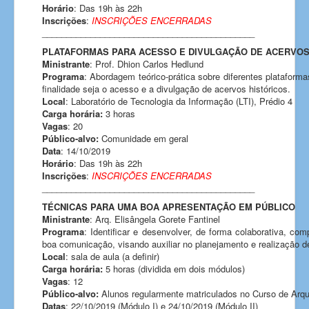
Horário
: Das 19h às 22h
Inscrições
:
INSCRIÇÕES ENCERRADAS
____________________________________________
PLATAFORMAS PARA ACESSO E DIVULGAÇÃO DE ACERVOS
Ministrante
: Prof. Dhion Carlos Hedlund
Programa
: Abordagem teórico-prática sobre diferentes plataforma
finalidade seja o acesso e a divulgação de acervos históricos.
Local
: Laboratório de Tecnologia da Informação (LTI), Prédio 4
Carga horária:
3 horas
Vagas
: 20
Público-alvo:
Comunidade em geral
Data
: 14/10/2019
Horário
: Das 19h às 22h
Inscrições
:
INSCRIÇÕES ENCERRADAS
____________________________________________
TÉCNICAS PARA UMA BOA APRESENTAÇÃO EM PÚBLICO
Ministrante
: Arq. Elisângela Gorete Fantinel
Programa
: Identificar e desenvolver, de forma colaborativa, co
boa comunicação, visando auxiliar no planejamento e realização 
Local
: sala de aula (a definir)
Carga horária:
5 horas (dividida em dois módulos)
Vagas
: 12
Público-alvo:
Alunos regularmente matriculados no Curso de Arqu
Datas
: 22/10/2019 (Módulo I) e 24/10/2019 (Módulo II)