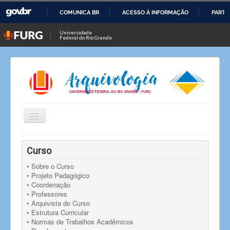
COMUNICA BR
ACESSO À INFORMAÇÃO
PARTI
IR
Universidade
Federal do Rio Grande
PARA
O
CONTEÚDO
Alternar
Navegação
Você está aqui:
Início
Curso
• Sobre o Curso
• Projeto Pedagógico
• Coordenação
• Professores
• Arquivista do Curso
• Estrutura Curricular
• Normas de Trabalhos Acadêmicos