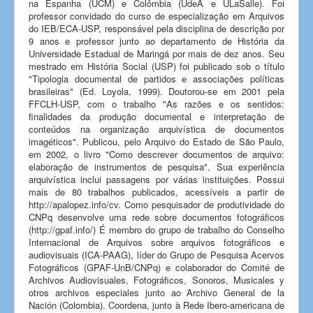
na Espanha (UCM) e Colômbia (UdeA e ULaSalle). Foi
professor convidado do curso de especialização em Arquivos
do IEB/ECA-USP, responsável pela disciplina de descrição por
9 anos e professor junto ao departamento de História da
Universidade Estadual de Maringá por mais de dez anos. Seu
mestrado em História Social (USP) foi publicado sob o título
"Tipologia documental de partidos e associações políticas
brasileiras" (Ed. Loyola, 1999). Doutorou-se em 2001 pela
FFCLH-USP, com o trabalho "As razões e os sentidos:
finalidades da produção documental e interpretação de
conteúdos na organização arquivística de documentos
imagéticos". Publicou, pelo Arquivo do Estado de São Paulo,
em 2002, o livro "Como descrever documentos de arquivo:
elaboração de instrumentos de pesquisa". Sua experiência
arquivística inclui passagens por várias instituições. Possui
mais de 80 trabalhos publicados, acessíveis a partir de
http://apalopez.info/cv. Como pesquisador de produtividade do
CNPq desenvolve uma rede sobre documentos fotográficos
(http://gpaf.info/) É membro do grupo de trabalho do Conselho
Internacional de Arquivos sobre arquivos fotográficos e
audiovisuais (ICA-PAAG), líder do Grupo de Pesquisa Acervos
Fotográficos (GPAF-UnB/CNPq) e colaborador do Comité de
Archivos Audiovisuales, Fotográficos, Sonoros, Musicales y
otros archivos especiales junto ao Archivo General de la
Nación (Colombia). Coordena, junto à Rede Ibero-americana de