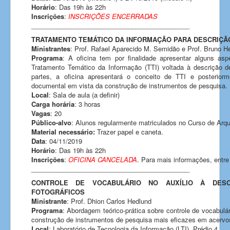
Horário
: Das 19h às 22h
Inscrições
:
INSCRIÇÕES ENCERRADAS
____________________________________________
TRATAMENTO TEMÁTICO DA INFORMAÇÃO PARA DESCRIÇÃO
Ministrantes
: Prof. Rafael Aparecido M. Semidão e Prof. Bruno 
Programa
: A oficina tem por finalidade apresentar alguns as
Tratamento Temático da Informação (TTI) voltada à descrição 
partes, a oficina apresentará o conceito de TTI e posterior
documental em vista da construção de instrumentos de pesquisa.
Local
: Sala de aula (a definir)
Carga horária
: 3 horas
Vagas
: 20
Público-alvo
: Alunos regularmente matriculados no Curso de Arqui
Material necessário:
Trazer papel e caneta.
Data
: 04/11/2019
Horário
: Das 19h às 22h
Inscrições
:
OFICINA CANCELADA
. Para mais informações, entre
____________________________________________
CONTROLE DE VOCABULÁRIO NO AUXÍLIO À DESC
FOTOGRÁFICOS
Ministrante
: Prof. Dhion Carlos Hedlund
Programa
: Abordagem teórico-prática sobre controle de vocabulár
construção de instrumentos de pesquisa mais eficazes em acervos
Local
: Laboratório de Tecnologia da Informação (LTI), Prédio 4