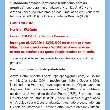
"
Fotodocumentação: práticas e tendências para os
arquivos
", que será ministrada pelo Prof. Dr. André Porto
Ancona Lopez, do Programa de Pós-Graduação em Ciência da
Informação (PPGCi) da Universidade de Brasília (UnB).
Data: 17/03/2020
Horário: 19:30min
Local: CIDEC-SUL - Campus Carreiros
Inscrição: 06/03/2020 à 13/03/2020 no endereço virtual
https://forms.gle/cLnakqcr7ahHA2oa8
A inscrição no
evento se destina para quem deseja receber certificado.
Todas as atividades deste evento são de caráter público e
gratuito.
Resumo do currículo do palestrante
André Porto Ancona Lopez (apalopez@gmail.com) é Doutor
em História Social (2001), mestre em História Social (1994),
licenciado em História (1992), especialista em Organização de
Arquivos (1990) e bacharel em História (1989); todos os títulos
obtidos na Universidade de São Paulo (USP). É professor da
Universidade de Brasília (UnB), onde se dedica à graduação
em Arquivologia e à pós-graduação (mestrado e doutorado) em
Ciência da Informação. Também atuou com professor visitante