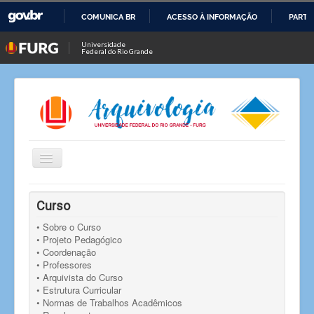
COMUNICA BR
ACESSO À INFORMAÇÃO
PARTI
IR
Universidade
Federal do Rio Grande
PARA
O
CONTEÚDO
Alternar
Navegação
Você está aqui:
Início
• LArq
Curso
• Sobre o Curso
• Projeto Pedagógico
• Coordenação
• Professores
• Arquivista do Curso
• Estrutura Curricular
• Normas de Trabalhos Acadêmicos