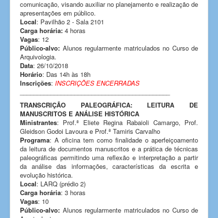
comunicação, visando auxiliar no planejamento e realização de
apresentações em público.
Local
: Pavilhão 2 - Sala 2101
Carga horária:
4 horas
Vagas
: 12
Público-alvo:
Alunos regularmente matriculados no Curso de
Arquivologia.
Data
: 26/10/2018
Horário
: Das 14h às 18h
Inscrições
:
INSCRIÇÕES ENCERRADAS
____________________________________________
TRANSCRIÇÃO PALEOGRÁFICA: LEITURA DE
MANUSCRITOS E ANÁLISE HISTÓRICA
Ministrantes
: Prof.ª Eliete Regina Rabaioli Camargo, Prof.
Gleidson Godoi Lavoura e Prof.ª Tamiris Carvalho
Programa
: A oficina tem como finalidade o aperfeiçoamento
da leitura de documentos manuscritos e a prática de técnicas
paleográficas permitindo uma reflexão e interpretação a partir
da análise das informações, características da escrita e
evolução histórica.
Local
: LARQ (prédio 2)
Carga horária
: 3 horas
Vagas
: 10
Público-alvo:
Alunos regularmente matriculados no Curso de