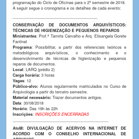
programação do Ciclo de Oficinas para o 2º semestre de 2018.
A seguir segue o cronograma e os detalhes de cada evento:
_______________________________________
CONSERVAÇÃO DE DOCUMENTOS ARQUIVÍSTICOS:
TÉCNICAS DE HIGIENIZAÇÃO E PEQUENOS REPAROS
Ministrantes
: Prof.ª Tamiris Carvalho e Arq. Elisangela Gorete
Fantinel
Programa
: Possibilitar, a partir dos referenciais teóricos e
metodológicos arquivísticos, o conhecimento e o
desenvolvimento de técnicas de higienização e pequenos
reparos de documentos.
Local
: LARQ (prédio 2)
Carga horária:
3 horas
Vagas
: 12
Público-alvo:
Alunos regularmente matriculados no Curso de
Arquivologia a partir do terceiro semestre.
Material necessário:
Trazer documentos antigos.
Data
: 30/08/2018
Horário
: Das 19h às 22h
Inscrições
:
INSCRIÇÕES ENCERRADAS
____________________________________________
AtoM: DIVULGAÇÃO DE ACERVOS NA INTERNET DE
ACORDO COM O CONSELHO INTERNACIONAL DE