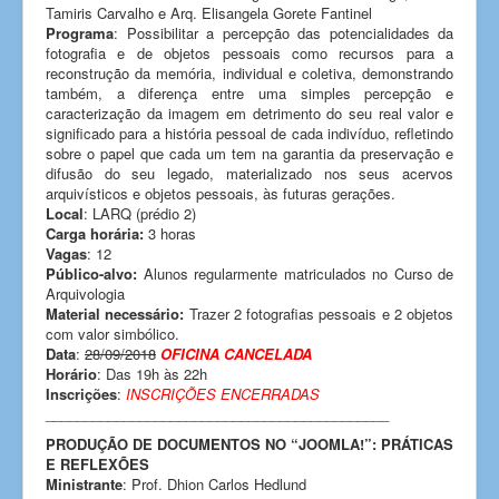
Tamiris Carvalho e Arq. Elisangela Gorete Fantinel
Programa
: Possibilitar a percepção das potencialidades da
fotografia e de objetos pessoais como recursos para a
reconstrução da memória, individual e coletiva, demonstrando
também, a diferença entre uma simples percepção e
caracterização da imagem em detrimento do seu real valor e
significado para a história pessoal de cada indivíduo, refletindo
sobre o papel que cada um tem na garantia da preservação e
difusão do seu legado, materializado nos seus acervos
arquivísticos e objetos pessoais, às futuras gerações.
Local
: LARQ (prédio 2)
Carga horária:
3 horas
Vagas
: 12
Público-alvo:
Alunos regularmente matriculados no Curso de
Arquivologia
Material necessário:
Trazer 2 fotografias pessoais e 2 objetos
com valor simbólico.
Data
:
28/09/2018
OFICINA CANCELADA
Horário
: Das 19h às 22h
Inscrições
:
INSCRIÇÕES ENCERRADAS
____________________________________________
PRODUÇÃO DE DOCUMENTOS NO “JOOMLA!”: PRÁTICAS
E REFLEXÕES
Ministrante
: Prof. Dhion Carlos Hedlund