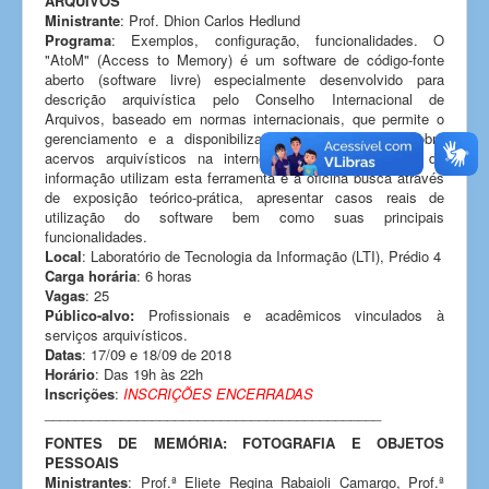
ARQUIVOS
Ministrante
: Prof. Dhion Carlos Hedlund
Programa
: Exemplos, configuração, funcionalidades. O
"AtoM" (Access to Memory) é um software de código-fonte
aberto (software livre) especialmente desenvolvido para
descrição arquivística pelo Conselho Internacional de
Arquivos, baseado em normas internacionais, que permite o
gerenciamento e a disponibilização de informações sobre
acervos arquivísticos na internet. Muitos profissionais da
informação utilizam esta ferramenta e a oficina busca através
de exposição teórico-prática, apresentar casos reais de
utilização do software bem como suas principais
funcionalidades.
Local
: Laboratório de Tecnologia da Informação (LTI), Prédio 4
Carga horária
: 6 horas
Vagas
: 25
Público-alvo:
Profissionais e acadêmicos vinculados à
serviços arquivísticos.
Datas
: 17/09 e 18/09 de 2018
Horário
: Das 19h às 22h
Inscrições
:
INSCRIÇÕES ENCERRADAS
____________________________________________
FONTES DE MEMÓRIA: FOTOGRAFIA E OBJETOS
PESSOAIS
Ministrantes
: Prof.ª Eliete Regina Rabaioli Camargo, Prof.ª