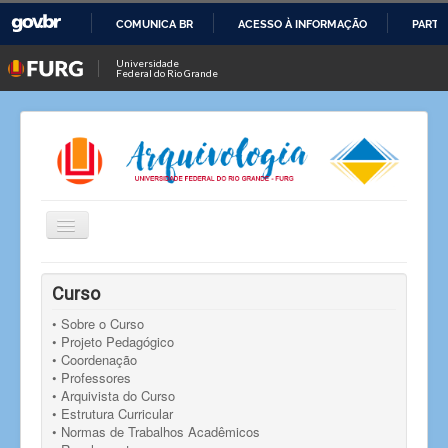
COMUNICA BR
ACESSO À INFORMAÇÃO
PARTI
IR
Universidade
Federal do Rio Grande
PARA
O
CONTEÚDO
Alternar
Navegação
Você está aqui:
Início
• Ciclo de Oficinas 2018
Curso
• Sobre o Curso
• Projeto Pedagógico
• Coordenação
• Professores
• Arquivista do Curso
• Estrutura Curricular
• Normas de Trabalhos Acadêmicos