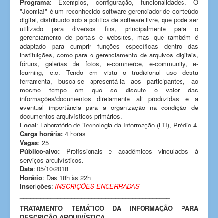
Programa
: Exemplos, configuração, funcionalidades. O
"Joomla!" é um reconhecido software gerenciador de conteúdo
digital, distribuído sob a política de software livre, que pode ser
utilizado para diversos fins, principalmente para o
gerenciamento de portais e websites, mas que também é
adaptado para cumprir funções específicas dentro das
instituições, como para o gerenciamento de arquivos digitais,
fóruns, galerias de fotos, e-commerce, e-community, e-
learning, etc. Tendo em vista o tradicional uso desta
ferramenta, busca-se apresentá-la aos participantes, ao
mesmo tempo em que se discute o valor das
informações/documentos diretamente ali produzidas e a
eventual importância para a organização na condição de
documentos arquivísticos primários.
Local
: Laboratório de Tecnologia da Informação (LTI), Prédio 4
Carga horária:
4 horas
Vagas
: 25
Público-alvo:
Profissionais e acadêmicos vinculados à
serviços arquivísticos.
Data
: 05/10/2018
Horário
: Das 18h às 22h
Inscrições
:
INSCRIÇÕES ENCERRADAS
____________________________________________
TRATAMENTO TEMÁTICO DA INFORMAÇÃO PARA
DESCRIÇÃO ARQUIVÍSTICA