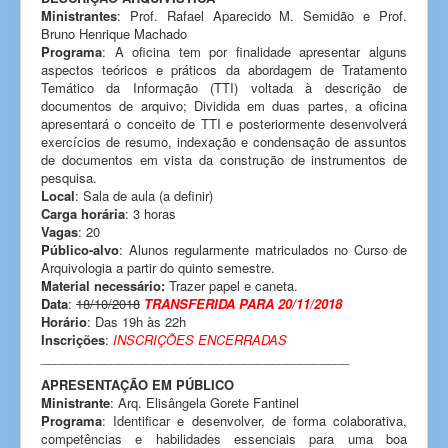
Ministrantes
: Prof. Rafael Aparecido M. Semidão e Prof.
Bruno Henrique Machado
Programa
: A oficina tem por finalidade apresentar alguns
aspectos teóricos e práticos da abordagem de Tratamento
Temático da Informação (TTI) voltada à descrição de
documentos de arquivo; Dividida em duas partes, a oficina
apresentará o conceito de TTI e posteriormente desenvolverá
exercícios de resumo, indexação e condensação de assuntos
de documentos em vista da construção de instrumentos de
pesquisa.
Local
: Sala de aula (a definir)
Carga horária
: 3 horas
Vagas
: 20
Público-alvo
: Alunos regularmente matriculados no Curso de
Arquivologia a partir do quinto semestre.
Material necessário:
Trazer papel e caneta.
Data
:
18/10/2018
TRANSFERIDA PARA 20/11/2018
Horário
: Das 19h às 22h
Inscrições
:
INSCRIÇÕES ENCERRADAS
____________________________________________
APRESENTAÇÃO EM PÚBLICO
Ministrante
: Arq. Elisângela Gorete Fantinel
Programa
: Identificar e desenvolver, de forma colaborativa,
competências e habilidades essenciais para uma boa