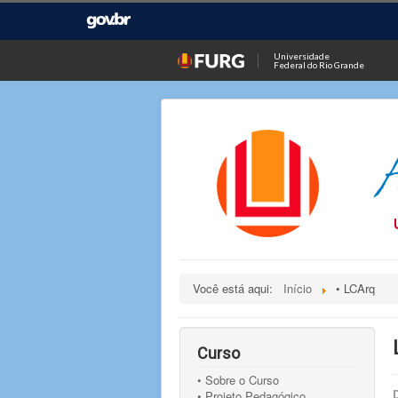
Universidade
Federal do Rio Grande
Você está aqui:
Início
• LCArq
Curso
• Sobre o Curso
• Projeto Pedagógico