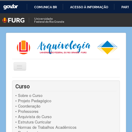
COMUNICA BR
ACESSO À INFORMAÇÃO
PARTI
IR
Universidade
Federal do Rio Grande
PARA
O
CONTEÚDO
Alternar
Navegação
Você está aqui:
Início
• Revista dos 10 anos
Curso
• Sobre o Curso
• Projeto Pedagógico
• Coordenação
• Professores
• Arquivista do Curso
• Estrutura Curricular
• Normas de Trabalhos Acadêmicos