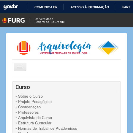
COMUNICA BR
ACESSO À INFORMAÇÃO
PARTI
IR
Universidade
Federal do Rio Grande
PARA
O
CONTEÚDO
Alternar
Navegação
Você está aqui:
Início
• Arquivista do Curso
Curso
• Sobre o Curso
• Projeto Pedagógico
• Coordenação
• Professores
• Arquivista do Curso
• Estrutura Curricular
• Normas de Trabalhos Acadêmicos