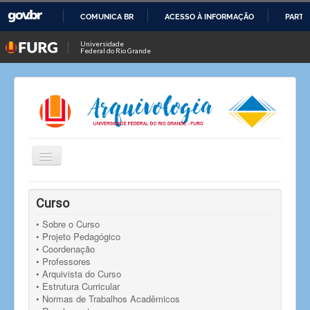
COMUNICA BR
ACESSO À INFORMAÇÃO
PARTI
IR
Universidade
Federal do Rio Grande
PARA
O
CONTEÚDO
Alternar
Navegação
Você está aqui:
Início
• Blog "História de pescador"
Curso
• Sobre o Curso
• Projeto Pedagógico
• Coordenação
• Professores
• Arquivista do Curso
• Estrutura Curricular
• Normas de Trabalhos Acadêmicos