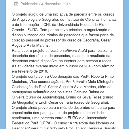
Publicado: 24 Novembro 2015
O projeto surgiu de uma iniciativa de parceria entre os cursos
de Arquivologia e Geografia, do Instituto de Ciências Humanas
e da Informação - ICHI, da Universidade Federal do Rio
Grande - FURG. Tem por objetivo principal a organização e
disponibilização dos rótulos de pescados que fazem parte da
coleção pessoal do professor do curso de Geografia, César
Augusto Avila Martins.
Para isso, o projeto utilizará o
software
AtoM para realizar a
descrição dos rótulos de pescados, e assim o resultado da
descrição estará disponível na internet para acesso a todos.
As atividades tiveram início em outubro de 2015 com término
em fevereiro de 2016.
O projeto conta com a Coordenação das Profª. Roberta Pinto
Medeiros, Vice-coordenação da Profª. Evelin Melo Mintegui e
Colaboração do Prof. César Augusto Avila Martins, além da
participação voluntária dos bolsistas Caroline Rubira de
Oliveira (curso de Arquivologia), Bruno da Silva Telles (curso
de Geografia) e Erick César de Faria (curso de Geografia).
O projeto ainda prevê para o mês de dezembro um curso para
capacitação dos participantes do projeto e comunidade
acadêmica, uma parceria entre a FURG e a Universidade
Federal do Pará (UFPA). O curso "A trajetória das Normas de
Descrição" será ministrado pelo Prof. Thiago Henrique Bragato