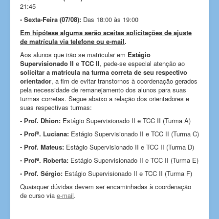
21:45
- Sexta-Feira (07/08):
Das 18:00 às 19:00
Em hipótese alguma serão aceitas solicitações de ajuste
de matrícula via telefone ou e-mail
.
Aos alunos que irão se matricular em
Estágio
Supervisionado II
e
TCC II
, pede-se especial atenção ao
solicitar a matrícula na turma correta de seu respectivo
orientador
, a fim de evitar transtornos à coordenação gerados
pela necessidade de remanejamento dos alunos para suas
turmas corretas. Segue abaixo a relação dos orientadores e
suas respectivas turmas:
- Prof. Dhion:
Estágio Supervisionado II e TCC II (Turma A)
- Profª. Luciana:
Estágio Supervisionado II e TCC II (Turma C)
- Prof. Mateus:
Estágio Supervisionado II e TCC II (Turma D)
- Profª. Roberta:
Estágio Supervisionado II e TCC II (Turma E)
- Prof. Sérgio:
Estágio Supervisionado II e TCC II (Turma F)
Quaisquer dúvidas devem ser encaminhadas à coordenação
de curso via
e-mail
.