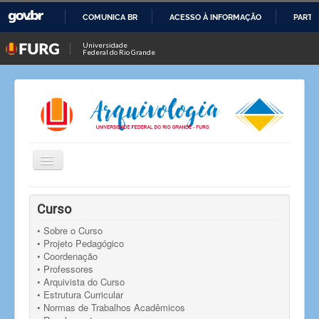
COMUNICA BR
ACESSO À INFORMAÇÃO
PARTI
IR
Universidade
Federal do Rio Grande
PARA
O
CONTEÚDO
Alternar
Navegação
Você está aqui:
Início
Curso
• Sobre o Curso
• Projeto Pedagógico
• Coordenação
• Professores
• Arquivista do Curso
• Estrutura Curricular
• Normas de Trabalhos Acadêmicos