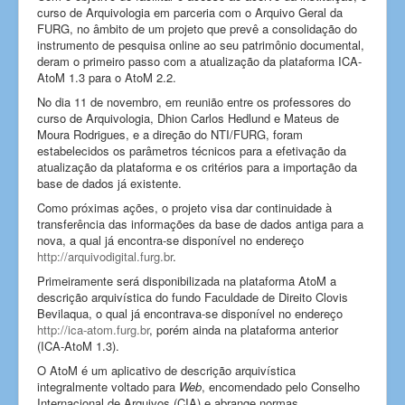
curso de Arquivologia em parceria com o Arquivo Geral da
FURG, no âmbito de um projeto que prevê a consolidação do
instrumento de pesquisa online ao seu patrimônio documental,
deram o primeiro passo com a atualização da plataforma ICA-
AtoM 1.3 para o AtoM 2.2.
No dia 11 de novembro, em reunião entre os professores do
curso de Arquivologia, Dhion Carlos Hedlund e Mateus de
Moura Rodrigues, e a direção do NTI/FURG, foram
estabelecidos os parâmetros técnicos para a efetivação da
atualização da plataforma e os critérios para a importação da
base de dados já existente.
Como próximas ações, o projeto visa dar continuidade à
transferência das informações da base de dados antiga para a
nova, a qual já encontra-se disponível no endereço
http://arquivodigital.furg.br
.
Primeiramente será disponibilizada na plataforma AtoM a
descrição arquivística do fundo Faculdade de Direito Clovis
Bevilaqua, o qual já encontrava-se disponível no endereço
http://ica-atom.furg.br
, porém ainda na plataforma anterior
(ICA-AtoM 1.3).
O AtoM é um aplicativo de descrição arquivística
integralmente voltado para
Web
, encomendado pelo Conselho
Internacional de Arquivos (CIA) e abrange normas