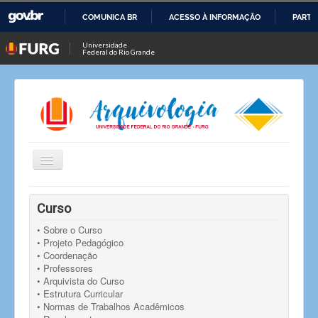
COMUNICA BR
ACESSO À INFORMAÇÃO
PARTI
IR
Universidade
Federal do Rio Grande
PARA
O
CONTEÚDO
Alternar
Navegação
Você está aqui:
Início
Curso
• Sobre o Curso
• Projeto Pedagógico
• Coordenação
• Professores
• Arquivista do Curso
• Estrutura Curricular
• Normas de Trabalhos Acadêmicos