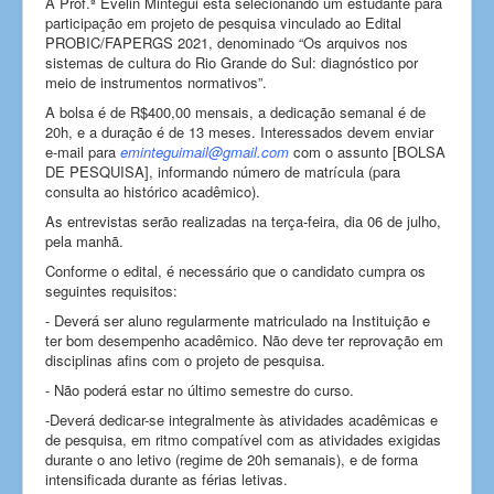
A Prof.ª Evelin Mintegui está selecionando um estudante para
participação em projeto de pesquisa vinculado ao Edital
PROBIC/FAPERGS 2021, denominado “Os arquivos nos
sistemas de cultura do Rio Grande do Sul: diagnóstico por
meio de instrumentos normativos”.
A bolsa é de R$400,00 mensais, a dedicação semanal é de
20h, e a duração é de 13 meses. Interessados devem enviar
e-mail para
eminteguimail@gmail.com
com o assunto [BOLSA
DE PESQUISA], informando número de matrícula (para
consulta ao histórico acadêmico).
As entrevistas serão realizadas na terça-feira, dia 06 de julho,
pela manhã.
Conforme o edital, é necessário que o candidato cumpra os
seguintes requisitos:
- Deverá ser aluno regularmente matriculado na Instituição e
ter bom desempenho acadêmico. Não deve ter reprovação em
disciplinas afins com o projeto de pesquisa.
- Não poderá estar no último semestre do curso.
-Deverá dedicar-se integralmente às atividades acadêmicas e
de pesquisa, em ritmo compatível com as atividades exigidas
durante o ano letivo (regime de 20h semanais), e de forma
intensificada durante as férias letivas.