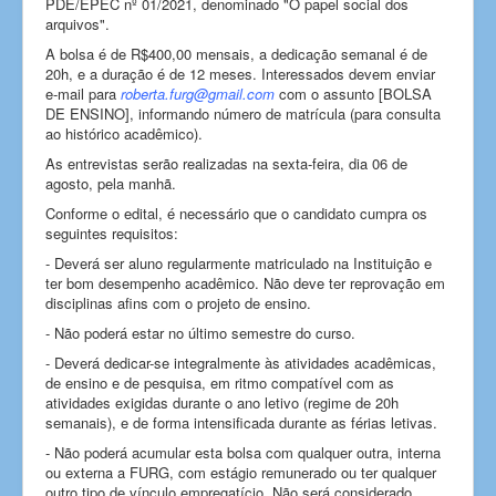
PDE/EPEC nº 01/2021, denominado "O papel social dos
arquivos".
A bolsa é de R$400,00 mensais, a dedicação semanal é de
20h, e a duração é de 12 meses. Interessados devem enviar
e-mail para
roberta.furg@gmail.com
com o assunto [BOLSA
DE ENSINO], informando número de matrícula (para consulta
ao histórico acadêmico).
As entrevistas serão realizadas na sexta-feira, dia 06 de
agosto, pela manhã.
Conforme o edital, é necessário que o candidato cumpra os
seguintes requisitos:
- Deverá ser aluno regularmente matriculado na Instituição e
ter bom desempenho acadêmico. Não deve ter reprovação em
disciplinas afins com o projeto de ensino.
- Não poderá estar no último semestre do curso.
- Deverá dedicar-se integralmente às atividades acadêmicas,
de ensino e de pesquisa, em ritmo compatível com as
atividades exigidas durante o ano letivo (regime de 20h
semanais), e de forma intensificada durante as férias letivas.
- Não poderá acumular esta bolsa com qualquer outra, interna
ou externa a FURG, com estágio remunerado ou ter qualquer
outro tipo de vínculo empregatício. Não será considerado