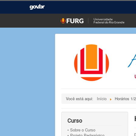
Universidade
Federal do Rio Grande
Você está aqui:
Início
Horários 1/
Curso
• Sobre o Curso
• Projeto Pedagógico