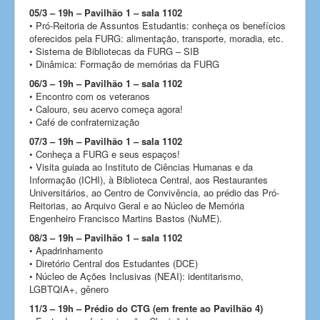
05/3 – 19h – Pavilhão 1 – sala 1102
• Pró-Reitoria de Assuntos Estudantis: conheça os benefícios
oferecidos pela FURG: alimentação, transporte, moradia, etc.
• Sistema de Bibliotecas da FURG – SIB
• Dinâmica: Formação de memórias da FURG
06/3 – 19h – Pavilhão 1 – sala 1102
• Encontro com os veteranos
• Calouro, seu acervo começa agora!
• Café de confraternização
07/3 – 19h – Pavilhão 1 – sala 1102
• Conheça a FURG e seus espaços!
• Visita guiada ao Instituto de Ciências Humanas e da
Informação (ICHI), à Biblioteca Central, aos Restaurantes
Universitários, ao Centro de Convivência, ao prédio das Pró-
Reitorias, ao Arquivo Geral e ao Núcleo de Memória
Engenheiro Francisco Martins Bastos (NuME).
08/3 – 19h – Pavilhão 1 – sala 1102
• Apadrinhamento
• Diretório Central dos Estudantes (DCE)
• Núcleo de Ações Inclusivas (NEAI): identitarismo,
LGBTQIA+, gênero
11/3 – 19h – Prédio do CTG (em frente ao Pavilhão 4)