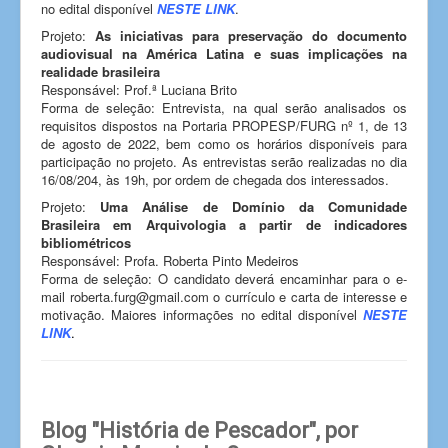
no edital disponível
NESTE LINK
.
Projeto:
As iniciativas para preservação do documento
audiovisual na América Latina e suas implicações na
realidade brasileira
Responsável: Prof.ª Luciana Brito
Forma de seleção: Entrevista, na qual serão analisados os
requisitos dispostos na Portaria PROPESP/FURG nº 1, de 13
de agosto de 2022, bem como os horários disponíveis para
participação no projeto. As entrevistas serão realizadas no dia
16/08/204, às 19h, por ordem de chegada dos interessados.
Projeto:
Uma Análise de Domínio da Comunidade
Brasileira em Arquivologia a partir de indicadores
bibliométricos
Responsável: Profa. Roberta Pinto Medeiros
Forma de seleção: O candidato deverá encaminhar para o e-
mail roberta.furg@gmail.com o currículo e carta de interesse e
motivação. Maiores informações no edital disponível
NESTE
LINK
.
Blog "História de Pescador", por