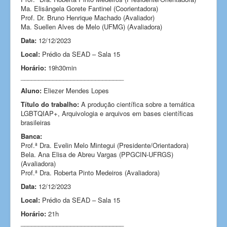
Ma. Elisângela Gorete Fantinel (Coorientadora)
Prof. Dr. Bruno Henrique Machado (Avaliador)
Ma. Suellen Alves de Melo (UFMG) (Avaliadora)
Data:
12/12/2023
Local:
Prédio da SEAD – Sala 15
Horário:
19h30min
_____________________________
Aluno:
Eliezer Mendes Lopes
Título do trabalho:
A produção científica sobre a temática
LGBTQIAP+, Arquivologia e arquivos em bases científicas
brasileiras
Banca:
Prof.ª Dra. Evelin Melo Mintegui (Presidente/Orientadora)
Bela. Ana Elisa de Abreu Vargas (PPGCIN-UFRGS)
(Avaliadora)
Prof.ª Dra. Roberta Pinto Medeiros (Avaliadora)
Data:
12/12/2023
Local:
Prédio da SEAD – Sala 15
Horário:
21h
_____________________________