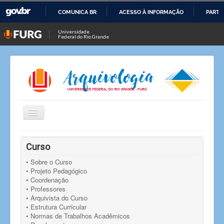
COMUNICA BR
ACESSO À INFORMAÇÃO
PARTI
IR
Universidade
Federal do Rio Grande
PARA
O
CONTEÚDO
Alternar
Navegação
Você está aqui:
Início
Curso
• Sobre o Curso
• Projeto Pedagógico
• Coordenação
• Professores
• Arquivista do Curso
• Estrutura Curricular
• Normas de Trabalhos Acadêmicos