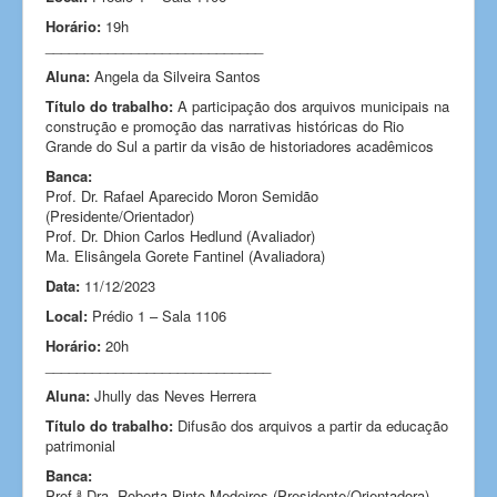
Horário:
19h
____________________________
Aluna:
Angela da Silveira Santos
Título do trabalho:
A participação dos arquivos municipais na
construção e promoção das narrativas históricas do Rio
Grande do Sul a partir da visão de historiadores acadêmicos
Banca:
Prof. Dr. Rafael Aparecido Moron Semidão
(Presidente/Orientador)
Prof. Dr. Dhion Carlos Hedlund (Avaliador)
Ma. Elisângela Gorete Fantinel (Avaliadora)
Data:
11/12/2023
Local:
Prédio 1 – Sala 1106
Horário:
20h
_____________________________
Aluna:
Jhully das Neves Herrera
Título do trabalho:
Difusão dos arquivos a partir da educação
patrimonial
Banca:
Prof.ª Dra. Roberta Pinto Medeiros (Presidente/Orientadora)