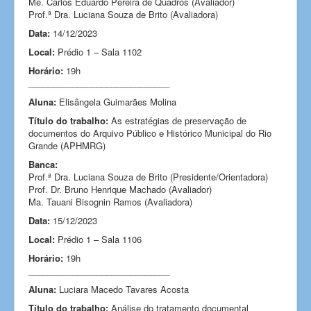
Me. Carlos Eduardo Pereira de Quadros (Avaliador)
Prof.ª Dra. Luciana Souza de Brito (Avaliadora)
Data:
14/12/2023
Local:
Prédio 1 – Sala 1102
Horário:
19h
_____________________________
Aluna:
Elisângela Guimarães Molina
Título do trabalho:
As estratégias de preservação de
documentos do Arquivo Público e Histórico Municipal do Rio
Grande (APHMRG)
Banca:
Prof.ª Dra. Luciana Souza de Brito (Presidente/Orientadora)
Prof. Dr. Bruno Henrique Machado (Avaliador)
Ma. Tauani Bisognin Ramos (Avaliadora)
Data:
15/12/2023
Local:
Prédio 1 – Sala 1106
Horário:
19h
_____________________________
Aluna:
Luciara Macedo Tavares Acosta
Título do trabalho:
Análise do tratamento documental