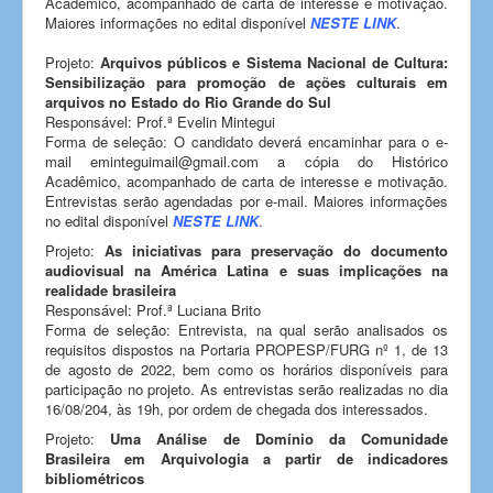
Acadêmico, acompanhado de carta de interesse e motivação.
Maiores informações no edital disponível
NESTE LINK
.
Projeto:
Arquivos públicos e Sistema Nacional de Cultura:
Sensibilização para promoção de ações culturais em
arquivos no Estado do Rio Grande do Sul
Responsável: Prof.ª Evelin Mintegui
Forma de seleção: O candidato deverá encaminhar para o e-
mail eminteguimail@gmail.com a cópia do Histórico
Acadêmico, acompanhado de carta de interesse e motivação.
Entrevistas serão agendadas por e-mail. Maiores informações
no edital disponível
NESTE LINK
.
Projeto:
As iniciativas para preservação do documento
audiovisual na América Latina e suas implicações na
realidade brasileira
Responsável: Prof.ª Luciana Brito
Forma de seleção: Entrevista, na qual serão analisados os
requisitos dispostos na Portaria PROPESP/FURG nº 1, de 13
de agosto de 2022, bem como os horários disponíveis para
participação no projeto. As entrevistas serão realizadas no dia
16/08/204, às 19h, por ordem de chegada dos interessados.
Projeto:
Uma Análise de Domínio da Comunidade
Brasileira em Arquivologia a partir de indicadores
bibliométricos