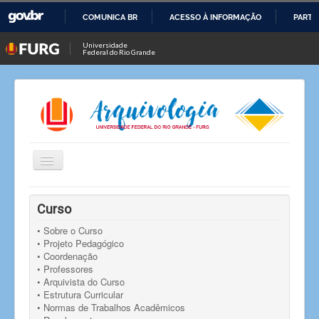
COMUNICA BR
ACESSO À INFORMAÇÃO
PARTI
IR
Universidade
Federal do Rio Grande
PARA
O
CONTEÚDO
Alternar
Navegação
Você está aqui:
Início
Curso
• Sobre o Curso
• Projeto Pedagógico
• Coordenação
• Professores
• Arquivista do Curso
• Estrutura Curricular
• Normas de Trabalhos Acadêmicos