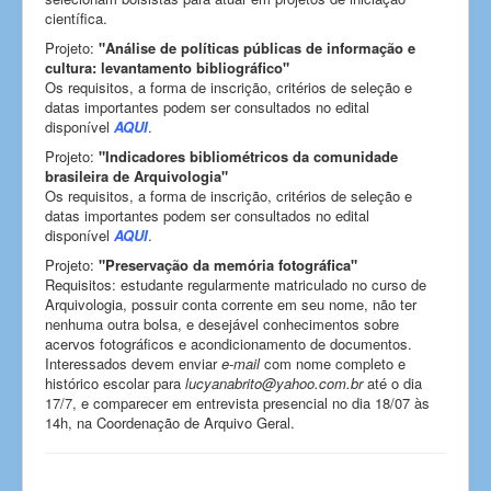
científica.
Projeto:
"Análise de políticas públicas de informação e
cultura: levantamento bibliográfico"
Os requisitos, a forma de inscrição, critérios de seleção e
datas importantes podem ser consultados no edital
disponível
AQUI
.
Projeto:
"Indicadores bibliométricos da comunidade
brasileira de Arquivologia"
Os requisitos, a forma de inscrição, critérios de seleção e
datas importantes podem ser consultados no edital
disponível
AQUI
.
Projeto:
"Preservação da memória fotográfica"
Requisitos: estudante regularmente matriculado no curso de
Arquivologia, possuir conta corrente em seu nome, não ter
nenhuma outra bolsa, e desejável conhecimentos sobre
acervos fotográficos e acondicionamento de documentos.
Interessados devem enviar
e-mail
com nome completo e
histórico escolar para
lucyanabrito@yahoo.com.br
até o dia
17/7, e comparecer em entrevista presencial no dia 18/07 às
14h, na Coordenação de Arquivo Geral.